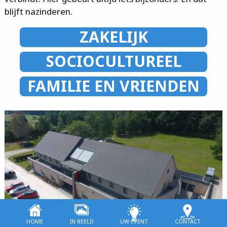
blijft nazinderen.
ZAKELIJK
SOCIOCULTUREEL
FAMILIE EN VRIENDEN
home
in beeld
uw event
contact